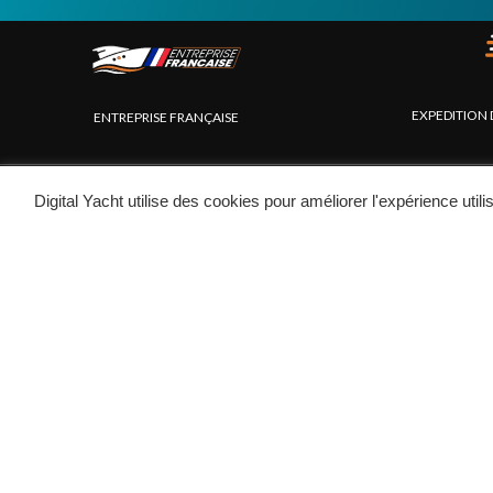
EXPEDITION 
ENTREPRISE FRANÇAISE
Digital Yacht utilise des cookies pour améliorer l'expérience uti
PRODUITS
Systèmes AIS
Internet à bord
Instruments
Interfaces NMEA
PC marinisés
Navigation portable