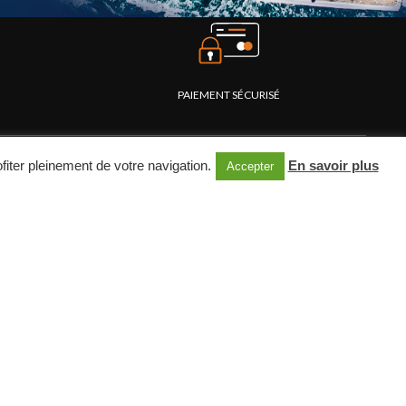
PAIEMENT SÉCURISÉ
fiter pleinement de votre navigation.
En savoir plus
Accepter
NFORMATIONS
OPTIONS DE PAIEMENT
entre d'Assistance
AQs
atalogue
idéos
esources Média