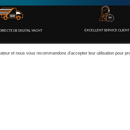
EXCELLENT SERVICE CLIENT
DIRECTE DE DIGITAL YACHT
lisateur et nous vous recommandons d'accepter leur utilisation pour pro
ENTREPRISE
BLOG
I
A propos de Digital Yacht
Actualités
C
Nos produits
Information produit
F
Portail Revendeur
Catalogue
C
Fondation
Applications
V
Presse
Articles technique
R
Contactez-nous