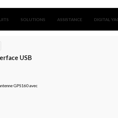
UITS
SOLUTIONS
ASSISTANCE
DIGITAL Y
terface USB
l’antenne GPS160 avec